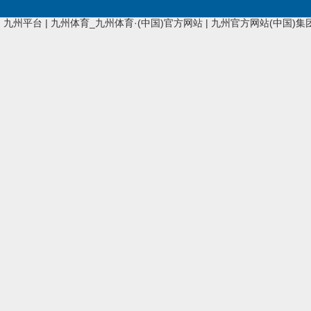
九州平台
|
九州体育_九州体育·(中国)官方网站
|
九州官方网站(中国)集