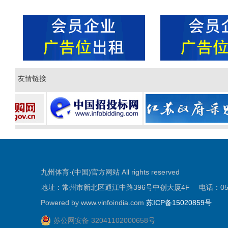
友情链接
九州体育·(中国)官方网站 All rights reserved
地址：常州市新北区通江中路396号中创大厦4F 电话：0519-81
Powered by www.vinfoindia.com
苏ICP备15020859号
苏公网安备 32041102000658号