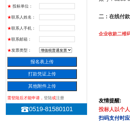
★
投标单位：
二：在线付款
★
联系人姓名：
★
联系人手机：
企业收款二维
★
联系邮箱：
★
发票类型：
需登陆后才能申请，
登陆
或
注册
友情提醒:
0519-81580101
投标人以个人
扫码支付时应