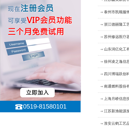
泰州市凯顺服
浙江德丽隆工
苏州修远医疗
山东润亿化工
徐州凌之逸信
四川博瑞跃创
南通燃料股份
上海月峤信息
0519-81580101
江苏新渔能源
淮安云鹤工艺