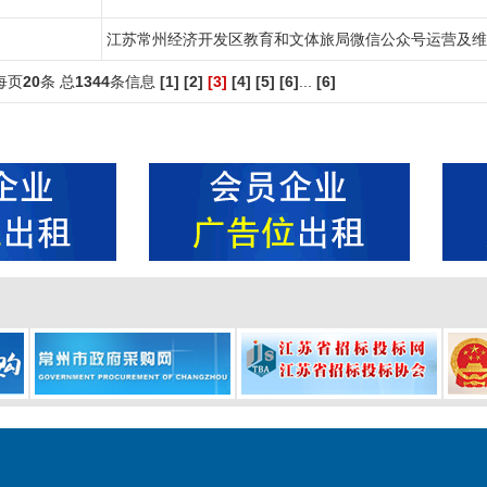
江苏常州经济开发区教育和文体旅局微信公众号运营及维
每页
20
条 总
1344
条信息
[1]
[2]
[3]
[4]
[5]
[6]
...
[6]