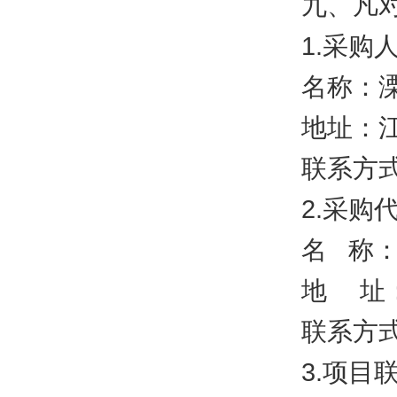
九、凡
1.采购
名称：
地址：
联系方式
2.采购
名 称
地 址
联系
3.项目