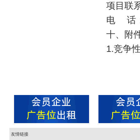
项目联
电 
十、附
1.竞争
友情链接