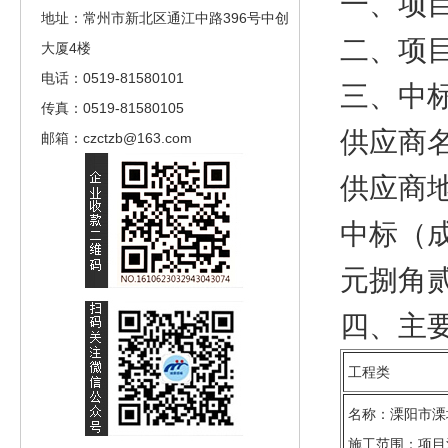
一、项目编
地址：常州市新北区通江中路396号中创
二、项
大厦4楼
电话：0519-81580101
三、中
传真：0519-81580105
供应商
邮箱：czctzb@163.com
供应商地
中标（成
元捌角
四、主
工程类
名称：溧阳市溧
施工范围：项目