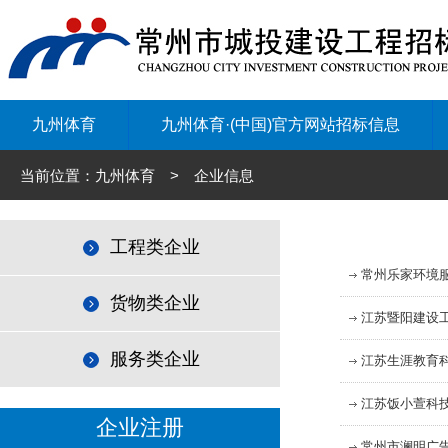
九州体育
九州体育·(中国)官方网站招标信息
当前位置：九州体育 > 企业信息
工程类企业
常州乐家环境
货物类企业
江苏暨阳建设
服务类企业
江苏生涯教育
江苏饭小萱科
企业注册
常州市澜明广