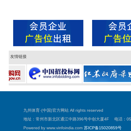
友情链接
九州体育·(中国)官方网站 All rights reserved
地址：常州市新北区通江中路396号中创大厦4F 电话：0519-81
Powered by www.vinfoindia.com
苏ICP备15020859号