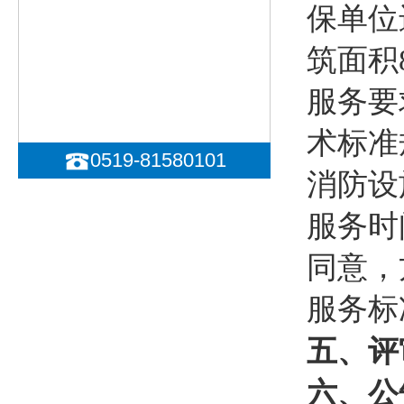
保单位
筑面积8
服务要
术标准
0519-81580101
消防设
服务时间
同意，
服务标
五、评
六、公