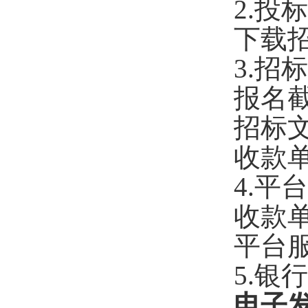
2.
投标
下载
3.招
报名
招标
收款
4.
收款
平台
5.
电子