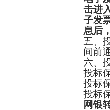
击进入
子发票
息后
五、
间前
六、
投标
投标
投标
网银