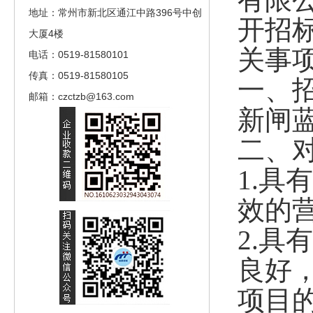
地址：常州市新北区通江中路396号中创
开招
大厦4楼
关事
电话：0519-81580101
传真：0519-81580105
一、
邮箱：czctzb@163.com
新闸
二、
1.
具有
效的
2.
良好
项目