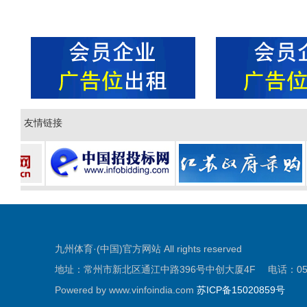
友情链接
九州体育·(中国)官方网站 All rights reserved
地址：常州市新北区通江中路396号中创大厦4F 电话：0519-81
Powered by www.vinfoindia.com
苏ICP备15020859号