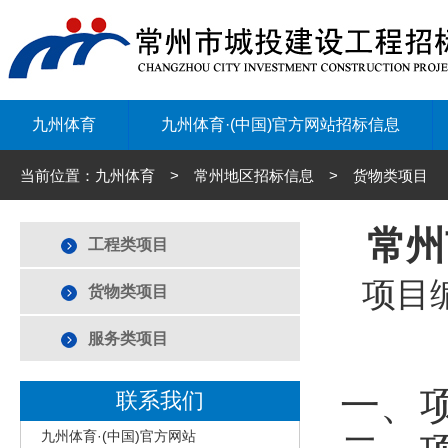
九州体育
九州体育·(中国)官方网站招标信息
当前位置：九州体育 > 常州地区招标信息 > 货物类项目
常州
工程类项目
项目编
货物类项目
服务类项目
一、
联系我们
九州体育·(中国)官方网站