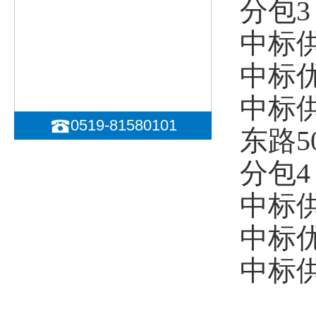
分包
3
中标
中标
中标
0519-81580101
东路
5
分包
4
中标
中标
中标