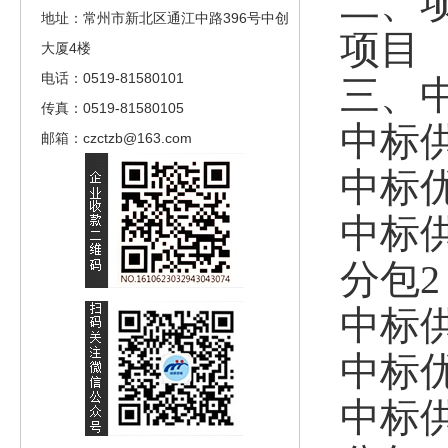
二、
地址：常州市新北区通江中路396号中创
项目
大厦4楼
电话：0519-81580101
三、
传真：0519-81580105
中标
邮箱：czctzb@163.com
中标
中标
分包
2
中标
中标
中标