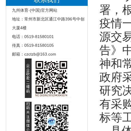
署，
九州体育·(中国)官方网站
地址：常州市新北区通江中路396号中创
疫情
大厦4楼
源交
电话：0519-81580101
传真：0519-81580105
告》
邮箱：czctzb@163.com
神和
政府
研究
有采
标等
具