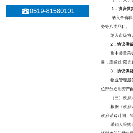
1
．协议供
0519-81580101
纳入全省联
务等八类品目。
纳入市级协议供
2
．协议供
集中带量采
目，应通过“阳光
3
．协议供
物业管理服
位部分通用资产
（三）政府采
根据《政府采购
政府采购计划，
采购人采购进口