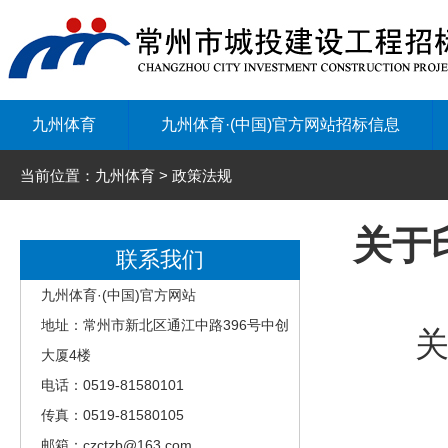
九州体育
九州体育·(中国)官方网站招标信息
当前位置：九州体育 > 政策法规
关于
联系我们
九州体育·(中国)官方网站
地址：常州市新北区通江中路396号中创
大厦4楼
电话：0519-81580101
传真：0519-81580105
邮箱：czctzb@163.com