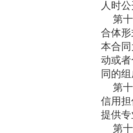
人时公
第十
合体形
本合同
动或者
同的组
第十
信用担
提供专
第十