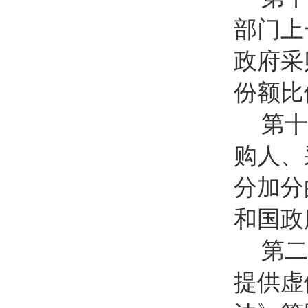
部门上
政府采
份额比
第十
购人、
分加分
和国政
第二
提供虚