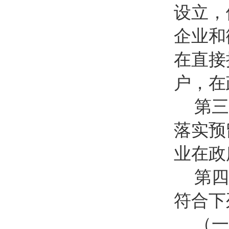
设立，
企业和
在直接
户，在
第三
落实预
业在政
第四
符合下
（