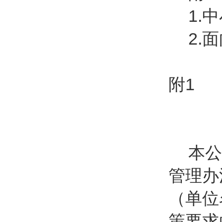
1.
2.
附
1
本
管理办
（单位
策要求