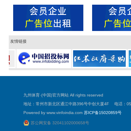
友情链接
九州体育·(中国)官方网站 All rights reserved
地址：常州市新北区通江中路396号中创大厦4F 电话：0519-81
Powered by www.vinfoindia.com
苏ICP备15020859号
苏公网安备 32041102000658号