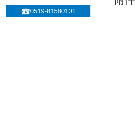
附
0519-81580101