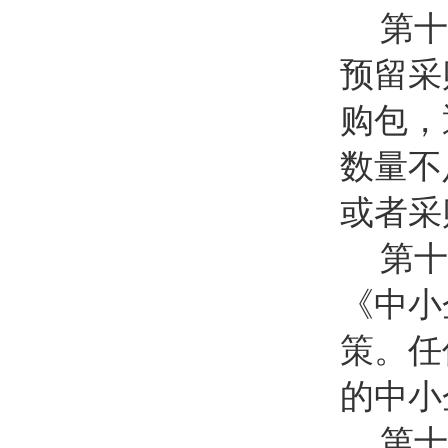
第十
预留采
购包，
数量不
或者采
第十
《中小
策。任
的中小
第十