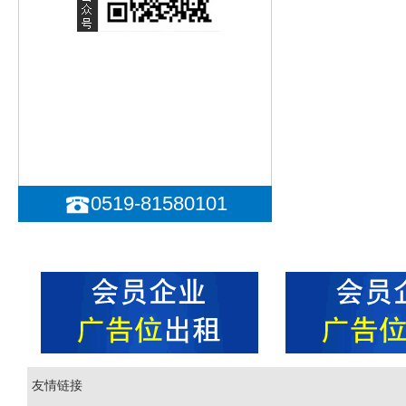
0519-81580101
友情链接