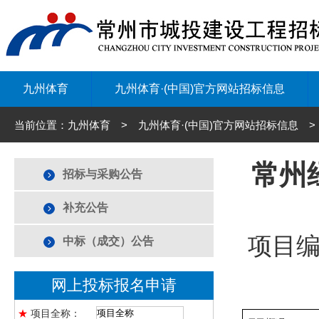
九州体育
九州体育·(中国)官方网站招标信息
当前位置：九州体育 > 九州体育·(中国)官方网站招标信息 
常州
招标与采购公告
补充公告
项目编号
中标（成交）公告
网上投标报名申请
★
项目全称：