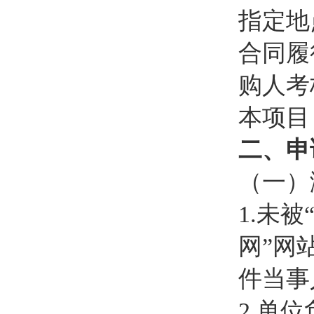
指定地
合同履
购人考
本项目
二、申
（一）
1.未被
网”网站
件当事
2.单