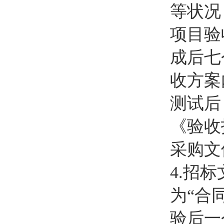
等状况
项目验
成后七
收方案
测试后
《验收
采购文
4.招
为“合
验后一