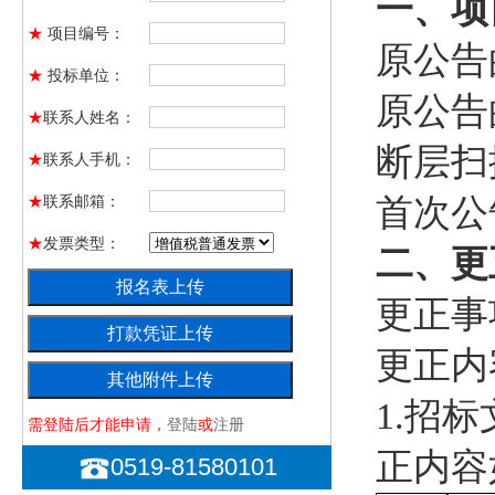
一、项
★
项目编号：
原公告的
★
投标单位：
原公告
★
联系人姓名：
断层扫
★
联系人手机：
★
联系邮箱：
首次公
★
发票类型：
二、更
更正事
更正内
1.招标
需登陆后才能申请，
登陆
或
注册
正内容
0519-81580101