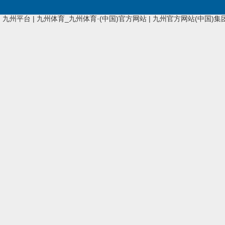
九州平台
|
九州体育_九州体育·(中国)官方网站
|
九州官方网站(中国)集