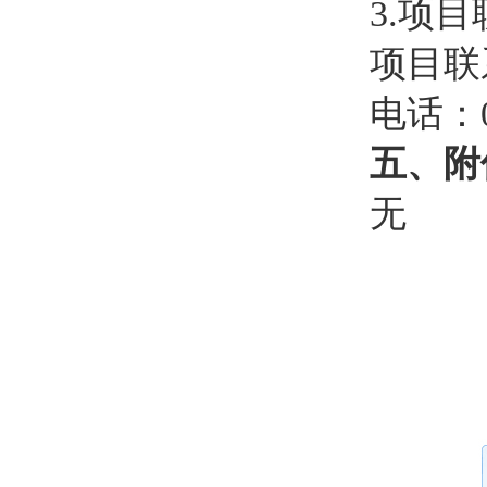
3.项
项目联
电话：
五、附
无