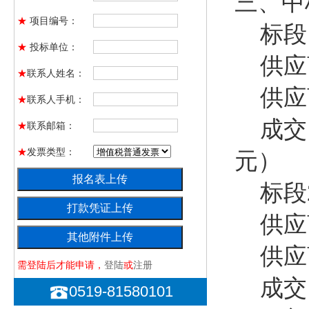
三、中
★
项目编号：
标段
★
投标单位：
供应
★
联系人姓名：
供应
★
联系人手机：
成交
★
联系邮箱：
★
发票类型：
元）
标段
供应
供应
需登陆后才能申请，
登陆
或
注册
成交
0519-81580101