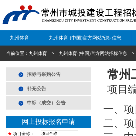
九州体育
九州体育·(中国)官方网站招标信息
当前位置：九州体育 > 九州体育·(中国)官方网站招标信息 
常州
招标与采购公告
项目编号
补充公告
中标（成交）公告
一、项
二、项
网上投标报名申请
★
项目全称：