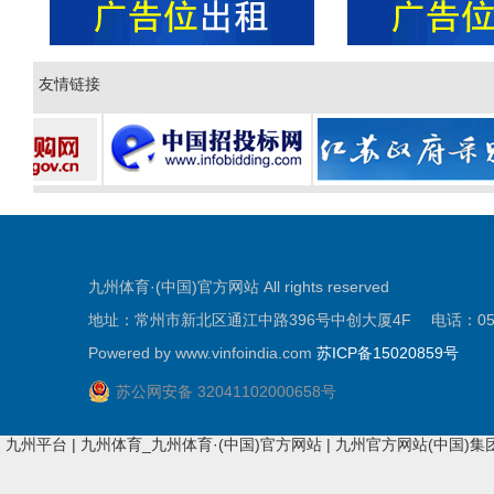
友情链接
九州体育·(中国)官方网站 All rights reserved
地址：常州市新北区通江中路396号中创大厦4F 电话：0519-81
Powered by www.vinfoindia.com
苏ICP备15020859号
苏公网安备 32041102000658号
九州平台
|
九州体育_九州体育·(中国)官方网站
|
九州官方网站(中国)集