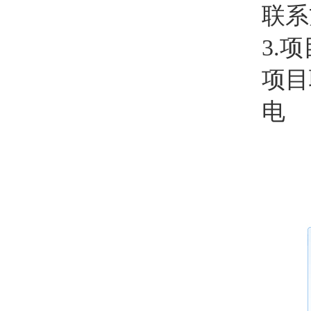
联系
3.
项目
电