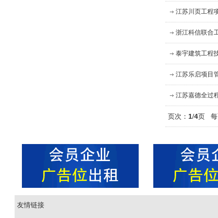
江苏川页工程
浙江科信联合
泰宇建筑工程
江苏乐启项目
江苏嘉德全过
页次：
1
/
4
页 每
友情链接