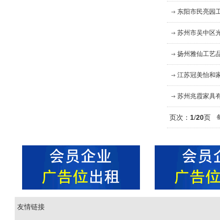
东阳市民亮园
苏州市吴中区
扬州雅仙工艺
江苏冠美怡和
苏州兆霞家具
页次：
1
/
20
页 
友情链接