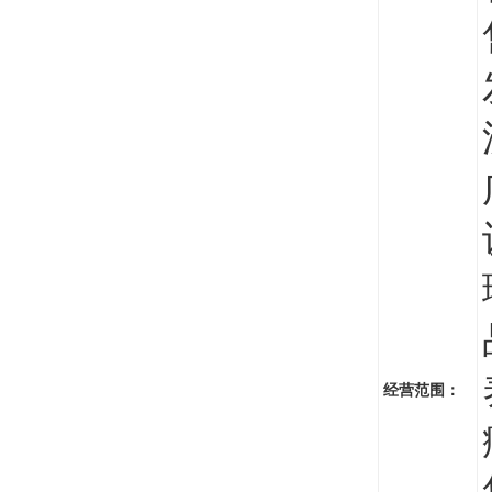
经营范围：