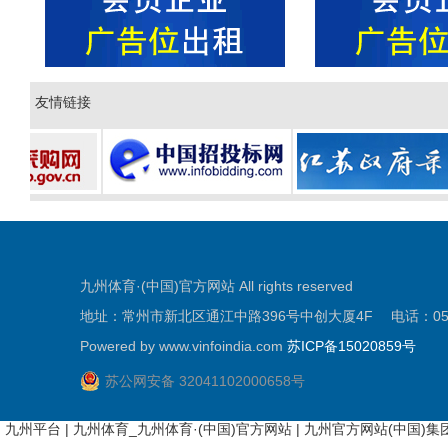
友情链接
九州体育·(中国)官方网站 All rights reserved
地址：常州市新北区通江中路396号中创大厦4F 电话：0519-81
Powered by www.vinfoindia.com
苏ICP备15020859号
苏公网安备 32041102000658号
九州平台
|
九州体育_九州体育·(中国)官方网站
|
九州官方网站(中国)集