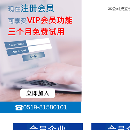
本公司成立
0519-81580101